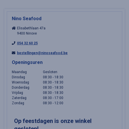
Nino Seafood
Elisabethlaan 47a
9400 Ninove
054 32 60 25
bestellingen@ninoseafood.be
Openingsuren
Maandag
Gesloten
Dinsdag
08:30 - 18:30
Een ogenblik geduld.
Woensdag
08:30 - 18:30
Donderdag
08:30 - 18:30
Vrijdag
08:30 - 18:30
Zaterdag
08:30 - 17:00
Zondag
08:30 - 12:00
Op feestdagen is onze winkel
gesloten!