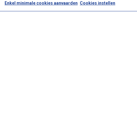
Enkel minimale cookies aanvaarden
Cookies instellen
je…
BEKIJK RECEPT
Noordzeetong met kerstomaat en kruidige