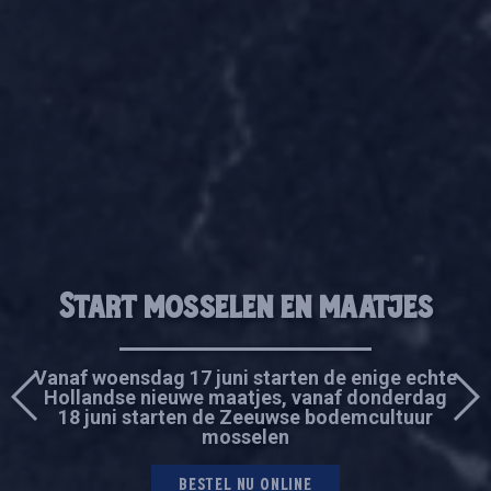
Start mosselen en maatjes
Start mosselen en maatjes
Oesterman op jouw
Oesterman op jouw
evenement
evenement
Vanaf woensdag 17 juni starten de enige echte
Vanaf woensdag 17 juni starten de enige echte
Hollandse nieuwe maatjes, vanaf donderdag
Hollandse nieuwe maatjes, vanaf donderdag
18 juni starten de Zeeuwse bodemcultuur
18 juni starten de Zeeuwse bodemcultuur
mosselen
mosselen
MEER INFO
MEER INFO
BESTEL NU ONLINE
BESTEL NU ONLINE