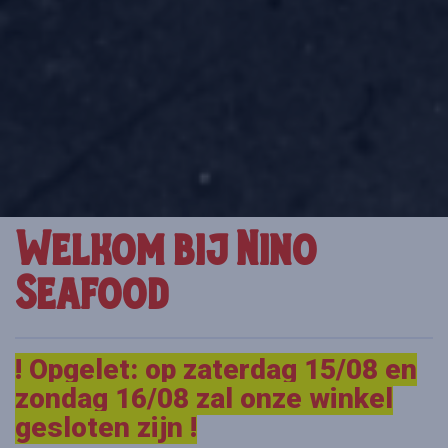
Welkom bij Nino
Seafood
! Opgelet: op zaterdag 15/08 en
zondag 16/08 zal onze winkel
gesloten zijn !