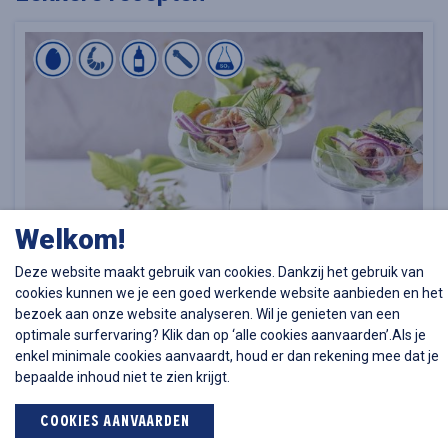
Welkom!
Deze website maakt gebruik van cookies. Dankzij het gebruik van
cookies kunnen we je een goed werkende website aanbieden en het
bezoek aan onze website analyseren. Wil je genieten van een
Garnalencocktail met appel en selderij
optimale surfervaring? Klik dan op ‘alle cookies aanvaarden’.Als je
enkel minimale cookies aanvaardt, houd er dan rekening mee dat je
Visgerechten
Voorgerechten
bepaalde inhoud niet te zien krijgt.
Het is een ultieme klassieker tijdens de feestdagen: de
COOKIES AANVAARDEN
garnalencocktail. Maar ook op een doordeweekse dag scoor